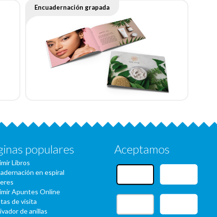
Encuadernación grapada
ginas populares
Aceptamos
imir Libros
adernación en espiral
eres
imir Apuntes Online
tas de visita
ivador de anillas