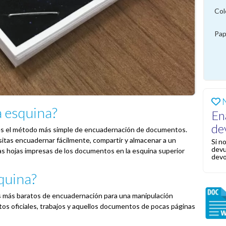
Col
Pa
N
a esquina?
En
de
 es el método más simple de encuadernación de documentos.
tas encuadernar fácilmente, compartir y almacenar a un
Si n
devu
as hojas impresas de los documentos en la esquina superior
devo
squina?
os más baratos de encuadernación para una manipulación
tos oficiales, trabajos y aquellos documentos de pocas páginas