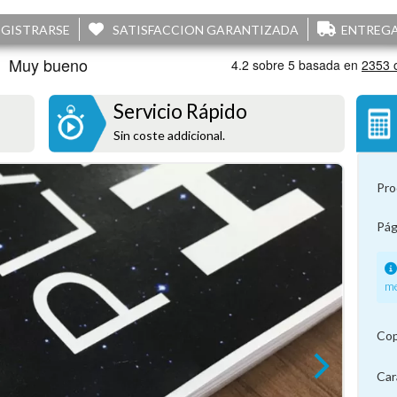
EGISTRARSE
SATISFACCION GARANTIZADA
ENTREGA
s
Servicio Rápido
Sin coste addicional.
Pr
Pág
me
Co
Ca