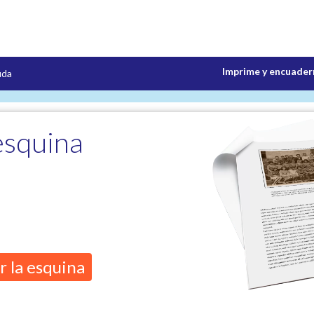
Imprime y encuadern
uda
esquina
 la esquina