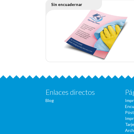
Sin encuadernar
Enlaces directos
Pá
Blog
Impr
Encu
Póst
Impr
Tarje
Arch