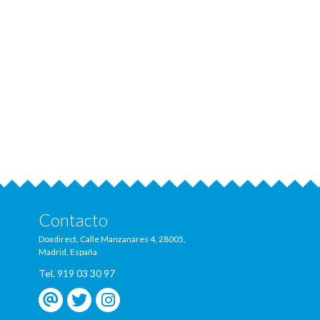
Contacto
Doxdirect, Calle Manzanares 4, 28005,
Madrid, España
Tel. 919 03 30 97