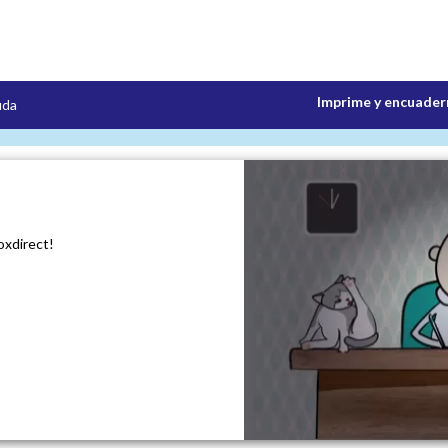
Imprime y encuadern
uda
oxdirect!