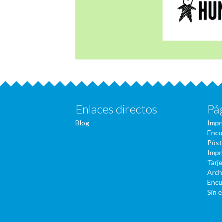
Enlaces directos
Pá
Blog
Impr
Encu
Póst
Impr
Tarje
Arch
Encu
Sin 