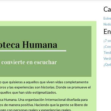
Ca
Estre
Notic
En
¡7 s
¡Con
Tend
Verd
¿Qué
o que quisieras a aquellos que viven vidas completamente
ibros y las experiencias son historias. Donde se promueve el
aquellos que han sido estigmatizados.
eca Humana. Una organización Internacional diseñada para
cios de manera positiva. Haciendo que la gente se libere de
logo con personas reales y experiencias reales.