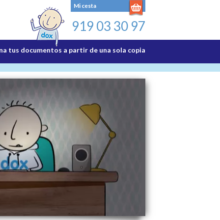
Mi cesta
919 03 30 97
a tus documentos a partir de una sola copia