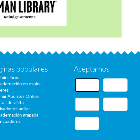
ginas populares
Aceptamos
imir Libros
adernación en espiral
eres
imir Apuntes Online
tas de visita
ivador de anillas
adernación grapada
encuadernar